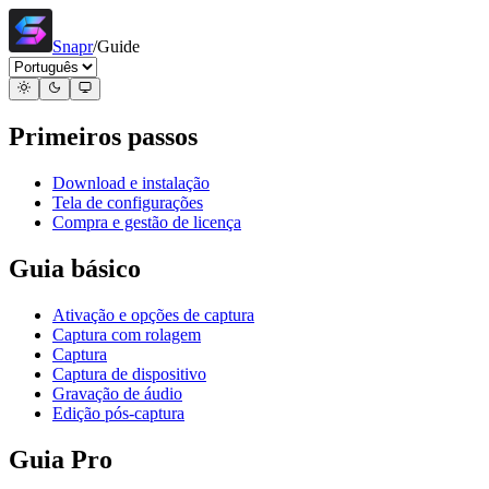
Snapr
/
Guide
Primeiros passos
Download e instalação
Tela de configurações
Compra e gestão de licença
Guia básico
Ativação e opções de captura
Captura com rolagem
Captura
Captura de dispositivo
Gravação de áudio
Edição pós-captura
Guia Pro